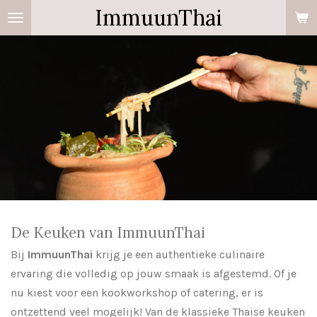
ImmuunThai
Ga
direct
naar
de
hoofdinhoud
De Keuken van ImmuunThai
Bij
ImmuunThai
krijg je een authentieke culinaire
ervaring die volledig op jouw smaak is afgestemd. Of je
nu kiest voor een kookworkshop of catering, er is
ontzettend veel mogelijk! Van de klassieke Thaise keuken