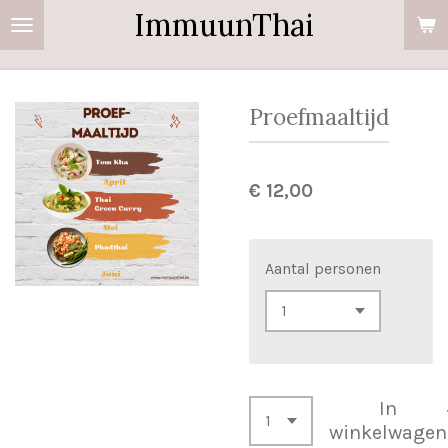
ImmuunThai
Ga
direct
naar
de
Proefmaaltijd
hoofdinhoud
€ 12,00
Aantal personen
In
winkelwagen